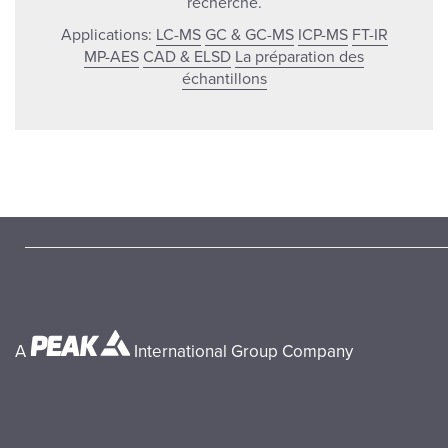
recherche.
Applications:
LC-MS
GC & GC-MS
ICP-MS
FT-IR
MP-AES
CAD & ELSD
La préparation des
échantillons
A
International Group Company