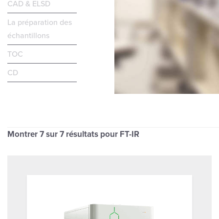
CAD & ELSD
La préparation des
échantillons
TOC
CD
Montrer
7
sur 7 résultats pour FT-IR