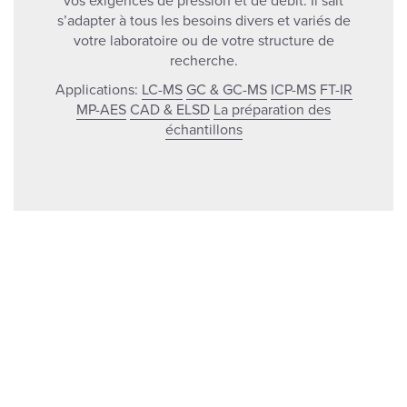
vos exigences de pression et de débit. Il sait
s’adapter à tous les besoins divers et variés de
votre laboratoire ou de votre structure de
recherche.
Applications:
LC-MS
GC & GC-MS
ICP-MS
FT-IR
MP-AES
CAD & ELSD
La préparation des
échantillons