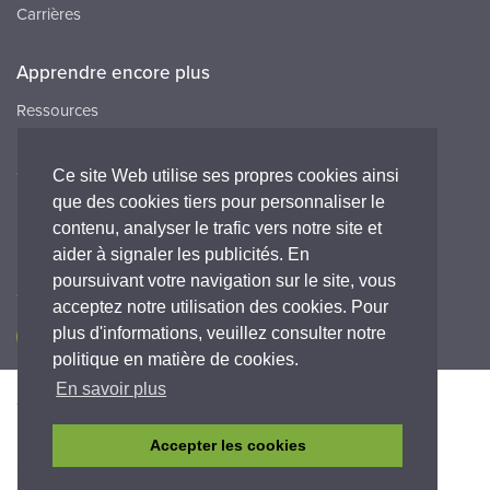
Carrières
Apprendre encore plus
Ressources
FAQ
Carrières
Ce site Web utilise ses propres cookies ainsi
que des cookies tiers pour personnaliser le
Peak HQ tel:+44 141 812 8100
contenu, analyser le trafic vers notre site et
Peak FR tel:+33 (0)1 64 86 29 82
aider à signaler les publicités. En
poursuivant votre navigation sur le site, vous
Connectez-vous avec nous
acceptez notre utilisation des cookies. Pour
plus d'informations, veuillez consulter notre
politique en matière de cookies.
En savoir plus
Accessibilité
Politique de Confidentialité
Legal
Déclaration de garantie
Termes et conditions
Accepter les cookies
© Copyright 2026 Peak Scientific Instruments. All rights