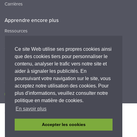
Carrières
Apprendre encore plus
Ressources
FAQ
Carrières
Ce site Web utilise ses propres cookies ainsi
que des cookies tiers pour personnaliser le
Peak HQ tel:+44 141 812 8100
contenu, analyser le trafic vers notre site et
Peak FR tel:+33 (0)1 64 86 29 82
aider à signaler les publicités. En
poursuivant votre navigation sur le site, vous
Connectez-vous avec nous
acceptez notre utilisation des cookies. Pour
plus d'informations, veuillez consulter notre
politique en matière de cookies.
En savoir plus
Accessibilité
Politique de Confidentialité
Legal
Déclaration de garantie
Termes et conditions
Accepter les cookies
© Copyright 2026 Peak Scientific Instruments. All rights