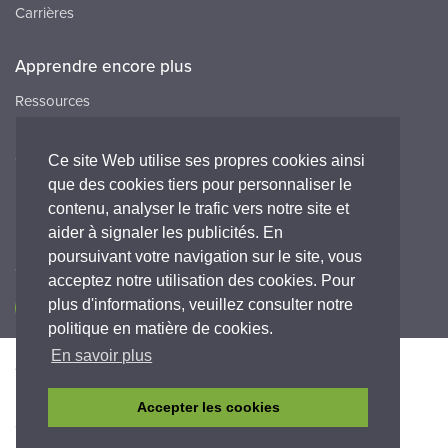
Carrières
Apprendre encore plus
Ressources
FAQ
Carrières
Ce site Web utilise ses propres cookies ainsi
que des cookies tiers pour personnaliser le
Peak HQ tel:+44 141 812 8100
contenu, analyser le trafic vers notre site et
Peak FR tel:+33 (0)1 64 86 29 82
aider à signaler les publicités. En
poursuivant votre navigation sur le site, vous
Connectez-vous avec nous
acceptez notre utilisation des cookies. Pour
plus d'informations, veuillez consulter notre
politique en matière de cookies.
En savoir plus
Accessibilité
Politique de Confidentialité
Legal
Déclaration de garantie
Termes et conditions
Accepter les cookies
© Copyright 2026 Peak Scientific Instruments. All rights