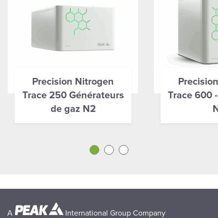
Precision Nitrogen
Precisio
Trace 250 Générateurs
Trace 600 
de gaz N2
A
International Group Company