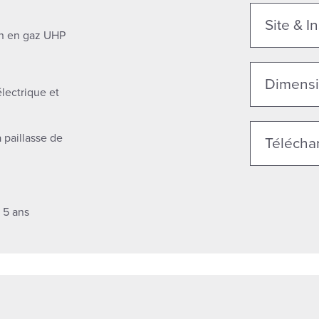
Site & In
on en gaz UHP
Dimensi
lectrique et
paillasse de
Télécha
 5 ans