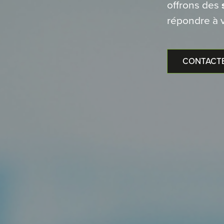
offrons des
répondre à v
CONTACT