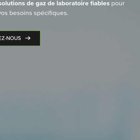
solutions de gaz de laboratoire fiables
pour
os besoins spécifiques.
EZ-NOUS